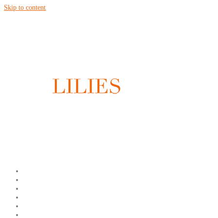
Skip to content
ÚVOD
O NÁS
SVADBY
EVENTY A OSLAVY
FOTOGALÉRIA
KONTAKT