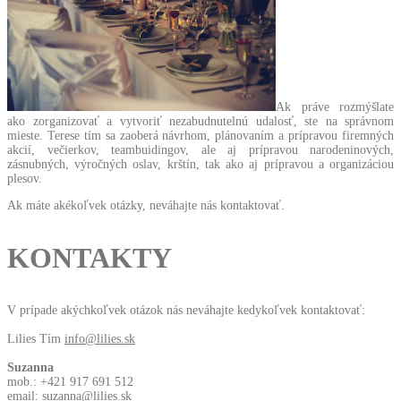
Ak práve rozmýšlate
ako zorganizovať a vytvoriť nezabudnutelnú udalosť, ste na správnom
mieste. Terese tím sa zaoberá návrhom, plánovaním a prípravou firemných
akcií, večierkov, teambuidingov, ale aj prípravou narodeninových,
zásnubných, výročných oslav, krštín, tak ako aj prípravou a organizáciou
plesov.
Ak máte akékoľvek otázky, neváhajte nás kontaktovať.
KONTAKTY
V prípade akýchkoľvek otázok nás neváhajte kedykoľvek kontaktovať:
Lilies Tím
info@lilies.sk
Suzanna
mob.: +421 917 691 512
email:
suzanna@lilies.sk