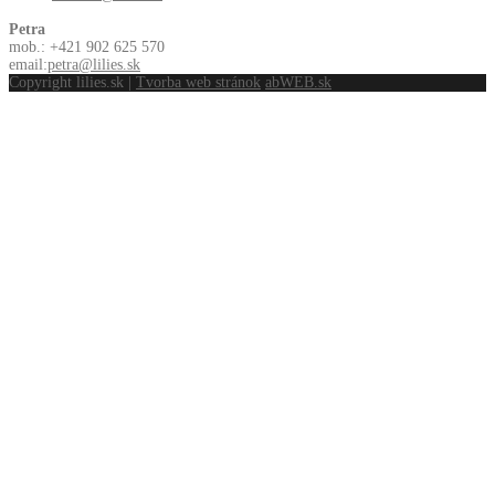
Petra
mob.: +421 902 625 570
email:
petra@lilies.sk
Copyright lilies.sk |
Tvorba web stránok
abWEB.sk