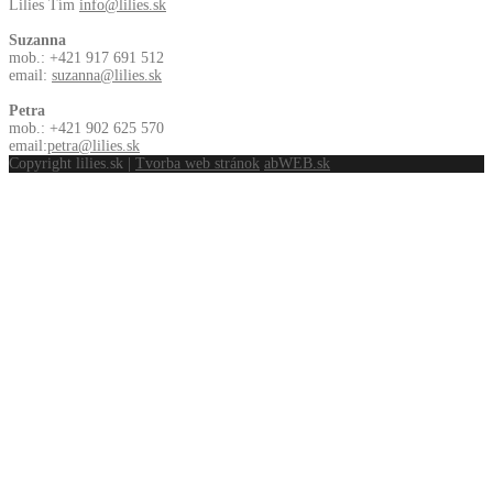
Lilies Tím
info@lilies.sk
Suzanna
mob.: +421 917 691 512
email:
suzanna@lilies.sk
Petra
mob.: +421 902 625 570
email:
petra@lilies.sk
Copyright lilies.sk |
Tvorba web stránok
abWEB.sk