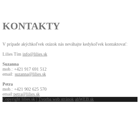
KONTAKTY
V prípade akýchkoľvek otázok nás neváhajte kedykoľvek kontaktovať:
Lilies Tím
info@lilies.sk
Suzanna
mob.: +421 917 691 512
email:
suzanna@lilies.sk
Petra
mob.: +421 902 625 570
email:
petra@lilies.sk
Copyright lilies.sk |
Tvorba web stránok
abWEB.sk