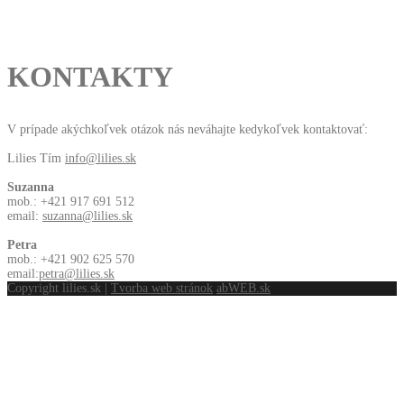
KONTAKTY
V prípade akýchkoľvek otázok nás neváhajte kedykoľvek kontaktovať:
Lilies Tím
info@lilies.sk
Suzanna
mob.: +421 917 691 512
email:
suzanna@lilies.sk
Petra
mob.: +421 902 625 570
email:
petra@lilies.sk
Copyright lilies.sk |
Tvorba web stránok
abWEB.sk