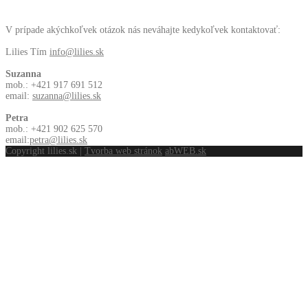
V prípade akýchkoľvek otázok nás neváhajte kedykoľvek kontaktovať:
Lilies Tím
info@lilies.sk
Suzanna
mob.: +421 917 691 512
email:
suzanna@lilies.sk
Petra
mob.: +421 902 625 570
email:
petra@lilies.sk
Copyright lilies.sk |
Tvorba web stránok
abWEB.sk